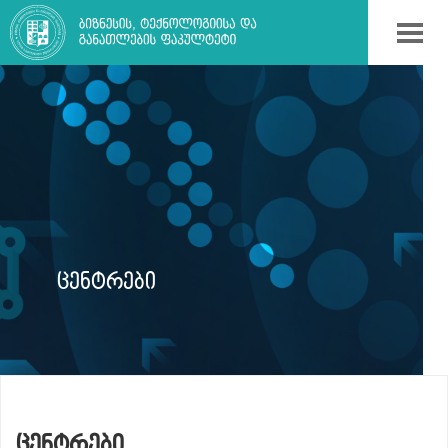
ᲪᲔᲜᲢᲠᲔᲑᲘ
ᲪᲔᲜᲢᲠᲔᲑᲘ