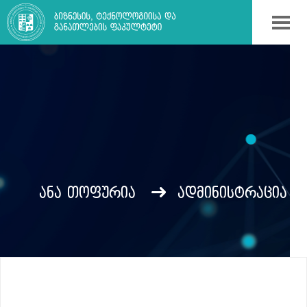
ᲐᲜᲐ ᲗᲝᲤᲣᲠᲘᲐ
ადმინისტრაცია