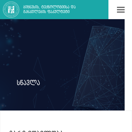
ᲡᲬᲐᲕᲚᲐ