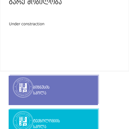
ᲒᲐᲠᲔ ᲛᲝᲑᲘᲚᲝᲑᲐ
Under constraction
ბიზნესის
სკოლა
ტექნოლოგიის
სკოლა