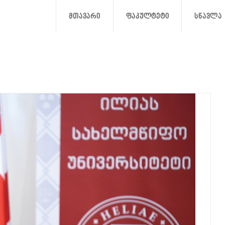
ᲛᲗᲐᲕᲐᲠᲘ
ᲤᲐᲙᲣᲚᲢᲔᲢᲘ
ᲡᲬᲐᲕᲚᲐ