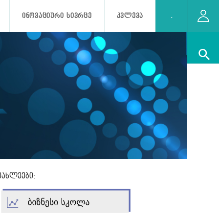
ᲘᲜᲝᲕᲐᲪᲘᲣᲠᲘ ᲡᲘᲕᲠᲪᲔ
ᲙᲕᲚᲔᲕᲐ
.
იახლეები: