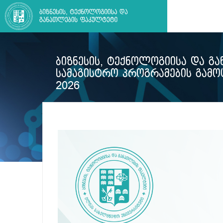
ᲑᲘᲖᲜᲔᲡᲘᲡ, ᲢᲔᲥᲜᲝᲚᲝᲒᲘᲘᲡᲐ ᲓᲐ Გ
ᲡᲐᲛᲐᲒᲘᲡᲢᲠᲝ ᲞᲠᲝᲒᲠᲐᲛᲔᲑᲘᲡ ᲒᲐᲛᲝᲪ
2026