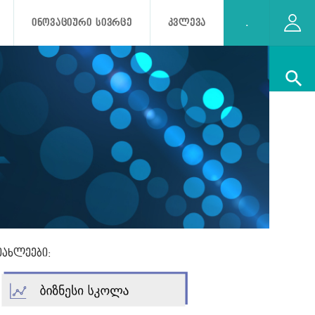
ᲘᲜᲝᲕᲐᲪᲘᲣᲠᲘ ᲡᲘᲕᲠᲪᲔ
ᲙᲕᲚᲔᲕᲐ
.
იახლეები: