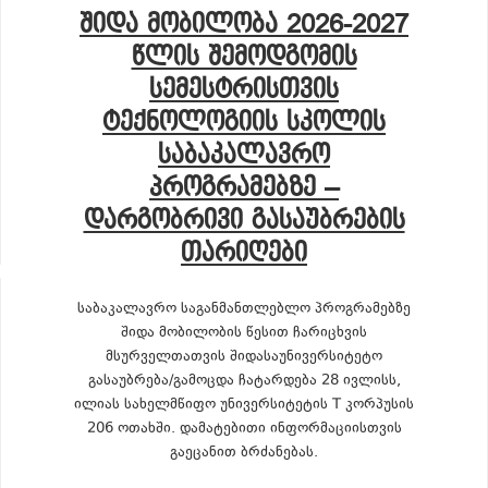
ᲨᲘᲓᲐ ᲛᲝᲑᲘᲚᲝᲑᲐ 2026-2027
ᲬᲚᲘᲡ ᲨᲔᲛᲝᲓᲒᲝᲛᲘᲡ
ᲡᲔᲛᲔᲡᲢᲠᲘᲡᲗᲕᲘᲡ
ᲢᲔᲥᲜᲝᲚᲝᲒᲘᲘᲡ ᲡᲙᲝᲚᲘᲡ
ᲡᲐᲑᲐᲙᲐᲚᲐᲕᲠᲝ
ᲞᲠᲝᲒᲠᲐᲛᲔᲑᲖᲔ –
ᲓᲐᲠᲒᲝᲑᲠᲘᲕᲘ ᲒᲐᲡᲐᲣᲑᲠᲔᲑᲘᲡ
ᲗᲐᲠᲘᲦᲔᲑᲘ
საბაკალავრო საგანმანთლებლო პროგრამებზე
შიდა მობილობის წესით ჩარიცხვის
მსურველთათვის შიდასაუნივერსიტეტო
გასაუბრება/გამოცდა ჩატარდება 28 ივლისს,
ილიას სახელმწიფო უნივერსიტეტის T კორპუსის
206 ოთახში. დამატებითი ინფორმაციისთვის
გაეცანით ბრძანებას.