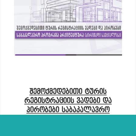
ᲨᲔᲛᲝᲥᲛᲔᲓᲔᲑᲘᲗᲘ ᲢᲣᲠᲘᲡ
ᲠᲔᲒᲘᲡᲢᲠᲐᲪᲘᲘᲡ ᲕᲐᲓᲔᲑᲘ ᲓᲐ
ᲞᲘᲠᲝᲑᲔᲑᲘ ᲡᲐᲑᲐᲙᲐᲚᲐᲕᲠᲝ
ᲞᲠᲝᲒᲠᲐᲛᲐᲖᲔ „ᲐᲠᲥᲘᲢᲔᲥᲢᲣᲠᲐ
(ᲫᲘᲠᲘᲗᲐᲓᲘ ᲡᲞᲔᲪᲘᲐᲚᲝᲑᲐ)”