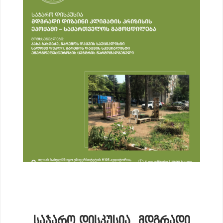
ᲡᲐᲯᲐᲠᲝ ᲓᲘᲡᲙᲣᲡᲘᲐ „ᲛᲓᲒᲠᲐᲓᲘ