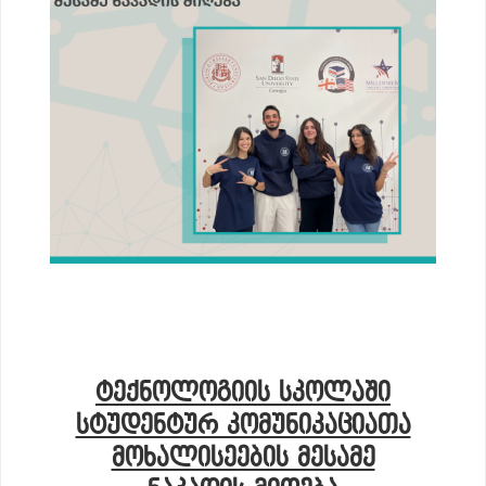
ᲢᲔᲥᲜᲝᲚᲝᲒᲘᲘᲡ ᲡᲙᲝᲚᲐᲨᲘ
ᲡᲢᲣᲓᲔᲜᲢᲣᲠ ᲙᲝᲛᲣᲜᲘᲙᲐᲪᲘᲐᲗᲐ
ᲛᲝᲮᲐᲚᲘᲡᲔᲔᲑᲘᲡ ᲛᲔᲡᲐᲛᲔ