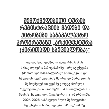
ᲨᲔᲛᲝᲥᲛᲔᲓᲔᲑᲘᲗᲘ ᲢᲣᲠᲘᲡ
ᲠᲔᲒᲘᲡᲢᲠᲐᲪᲘᲘᲡ ᲕᲐᲓᲔᲑᲘ ᲓᲐ
ᲞᲘᲠᲝᲑᲔᲑᲘ ᲡᲐᲑᲐᲙᲐᲚᲐᲕᲠᲝ
ᲞᲠᲝᲒᲠᲐᲛᲐᲖᲔ „ᲐᲠᲥᲘᲢᲔᲥᲢᲣᲠᲐ
(ᲫᲘᲠᲘᲗᲐᲓᲘ ᲡᲞᲔᲪᲘᲐᲚᲝᲑᲐ)“
ილიას სახელმწიფო უნივერსიტეტის
საბაკალავრო პროგრამაზე „არქიტექტურა
(ძირითადი სპეციალობა)“ ჩარიცხვისა და
სწავლის გაგრძელების მსურველ პირთათვის
შემოქმედებით ტურზე ელექტრონული
რეგისტრაცია იწარმოებს 14 აპრილიდან 13
მაისის ჩათვლით. რეგისტრაცია იწარმოებს:
2025-2026 სასწავლო წლის შემოდგომის
სემესტრში საბაკალავრო პროგრამაზე