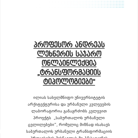
ᲞᲠᲝᲤᲔᲡᲝᲠ ᲐᲜᲓᲠᲔᲐᲡ
ᲚᲔᲮᲜᲔᲠᲘᲡ ᲡᲐᲯᲐᲠᲝ
ᲝᲜᲚᲐᲘᲜᲚᲔᲥᲪᲘᲐ
„ᲢᲠᲐᲜᲡᲤᲝᲠᲛᲐᲪᲘᲘᲡ
ᲢᲘᲞᲝᲚᲝᲒᲘᲔᲑᲘ“
ილიას სახელმწიფო უნივერსიტეტის
არქიტექტურისა და ურბანული კვლევების
ლაბორატორია განაგრძობს კვლევით
პროექტს „საბურთალოს ურბანული
ცვლილებები“, რომელიც მიზნად ისახავს
საბურთალოს ურბანული ტრანსფორმაციის