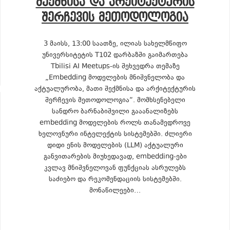
ᲨᲔᲥᲛᲜᲘᲡᲐ ᲓᲐ ᲐᲠᲥᲘᲢᲔᲥᲢᲣᲠᲘᲡ
ᲨᲔᲠᲩᲔᲕᲘᲡ ᲛᲔᲗᲝᲓᲝᲚᲝᲒᲘᲐ
3 მაისს, 13:00 საათზე, ილიას სახელმწიფო
უნივერსიტეტის T102 დარბაზში გაიმართება
Tbilisi AI Meetups-ის შეხვედრა თემაზე
„Embedding მოდელების მნიშვნელობა და
აქტუალურობა, მათი შექმნისა და არქიტექტურის
შერჩევის მეთოდოლოგია“. მომხსენებელი
სანდრო ბარნაბიშვილი გააანალიზებს
embedding მოდელების როლს თანამედროვე
ხელოვნური ინტელექტის სისტემებში. ძლიერი
დიდი ენის მოდელების (LLM) აქტუალური
განვითარების მიუხედავად, embedding-ები
კვლავ მნიშვნელოვან ფუნქციას ასრულებს
საძიებო და რეკომენდაციის სისტემებში.
მონაწილეები…