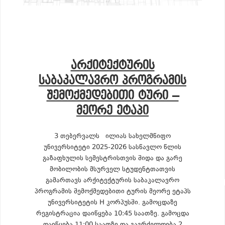
ᲐᲠᲥᲘᲢᲔᲥᲢᲣᲠᲘᲡ
ᲡᲐᲑᲐᲙᲐᲚᲐᲕᲠᲝ ᲞᲠᲝᲒᲠᲐᲛᲘᲡ
ᲨᲔᲛᲝᲥᲛᲔᲓᲔᲑᲘᲗᲘ ᲢᲣᲠᲘ –
ᲛᲔᲝᲠᲔ ᲔᲢᲐᲞᲘ
3 თებერვალს ილიას სახელმწიფო
უნივერსიტეტი 2025-2026 სასწავლო წლის
გაზაფხულის სემესტრისთვის შიდა და გარე
მობილობის მსურველ სტუდენტთათვის
გამართავს არქიტექტურის საბაკალავრო
პროგრამის შემოქმედებითი ტურის მეორე ეტაპს
უნივერსიტეტის H კორპუსში. გამოცდაზე
რეგისტრაცია დაიწყება 10:45 საათზე. გამოცდა