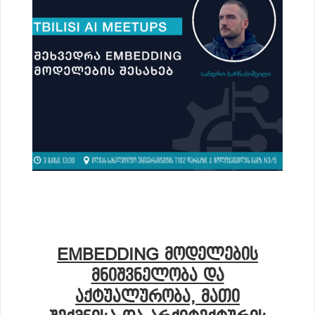
EMBEDDING ᲛᲝᲓᲔᲚᲔᲑᲘᲡ
ᲛᲜᲘᲨᲕᲜᲔᲚᲝᲑᲐ ᲓᲐ
ᲐᲥᲢᲣᲐᲚᲣᲠᲝᲑᲐ, ᲛᲐᲗᲘ