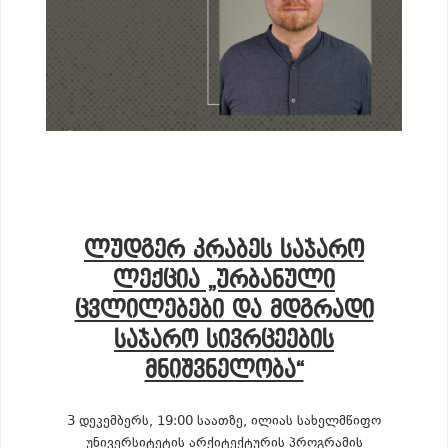
ᲚᲣᲓᲒᲔᲠ ᲙᲠᲐᲑᲔᲡ ᲡᲐᲯᲐᲠᲝ
ᲚᲔᲥᲪᲘᲐ „ᲣᲠᲑᲐᲜᲣᲚᲘ
ᲪᲕᲚᲘᲚᲔᲑᲔᲑᲘ ᲓᲐ ᲛᲓᲒᲠᲐᲓᲘ
ᲡᲐᲯᲐᲠᲝ ᲡᲘᲕᲠᲪᲔᲔᲑᲘᲡ
ᲛᲜᲘᲨᲕᲜᲔᲚᲝᲑᲐ“
3 დეკემბერს, 19:00 საათზე, ილიას სახელმწიფო
უნივერსიტეტის არქიტექტურის პროგრამის