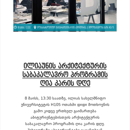
ᲘᲚᲘᲐᲣᲜᲘᲡ ᲐᲠᲥᲘᲢᲔᲥᲢᲣᲠᲘᲡ
ᲡᲐᲑᲐᲙᲐᲚᲐᲕᲠᲝ ᲞᲠᲝᲒᲠᲐᲛᲘᲡ
ᲦᲘᲐ ᲙᲐᲠᲘᲡ ᲓᲦᲔ
8 მაისს, 13:30 საათზე, ილიას სახელმწიფო
უნივერსიტეტის H105 ოთახში დიდი მოთხოვნის
გამო კიდევ ერთხელ გაიმართება
აბიტურიენტებისთვის არქიტექტურის
საბაკალავრო პროგრამის ღია კარის დღე.