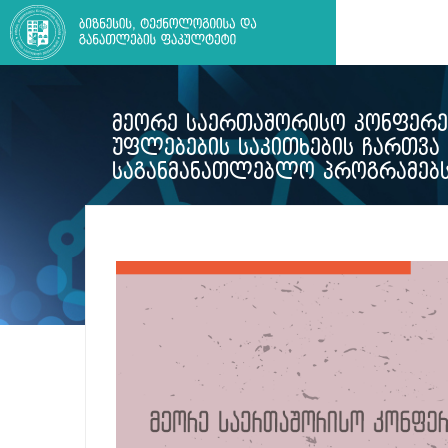
ᲛᲔᲝᲠᲔ ᲡᲐᲔᲠᲗᲐᲨᲝᲠᲘᲡᲝ ᲙᲝᲜᲤᲔᲠᲔᲜ
ᲣᲤᲚᲔᲑᲔᲑᲘᲡ ᲡᲐᲙᲘᲗᲮᲔᲑᲘᲡ ᲩᲐᲠᲗᲕᲐ
ᲡᲐᲒᲐᲜᲛᲐᲜᲐᲗᲚᲔᲑᲚᲝ ᲞᲠᲝᲒᲠᲐᲛᲔᲑᲡ