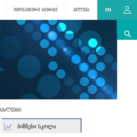
ᲘᲜᲝᲕᲐᲪᲘᲣᲠᲘ ᲡᲘᲕᲠᲪᲔ
ᲙᲕᲚᲔᲕᲐ
EN
.
იახლეები: