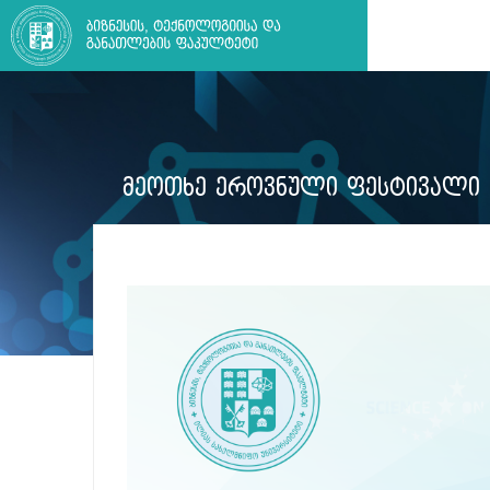
ᲛᲔᲝᲗᲮᲔ ᲔᲠᲝᲕᲜᲣᲚᲘ ᲤᲔᲡᲢᲘᲕᲐᲚᲘ