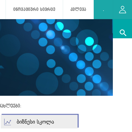
ᲘᲜᲝᲕᲐᲪᲘᲣᲠᲘ ᲡᲘᲕᲠᲪᲔ
ᲙᲕᲚᲔᲕᲐ
.
იახლეები: