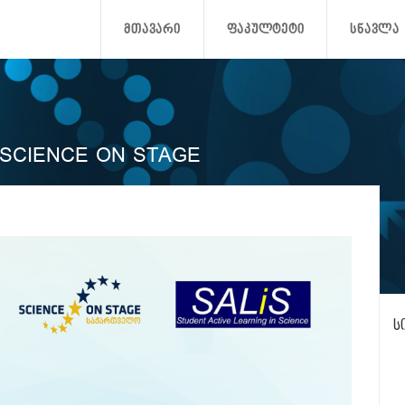
ᲛᲗᲐᲕᲐᲠᲘ
ᲤᲐᲙᲣᲚᲢᲔᲢᲘ
ᲡᲬᲐᲕᲚᲐ
 SCIENCE ON STAGE
ს