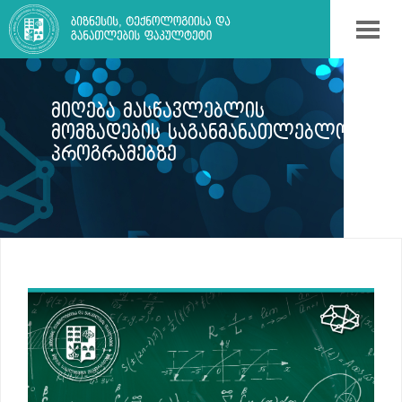
ᲛᲘᲦᲔᲑᲐ ᲛᲐᲡᲬᲐᲕᲚᲔᲑᲚᲘᲡ
ᲛᲝᲛᲖᲐᲓᲔᲑᲘᲡ ᲡᲐᲒᲐᲜᲛᲐᲜᲐᲗᲚᲔᲑᲚᲝ
ᲞᲠᲝᲒᲠᲐᲛᲔᲑᲖᲔ