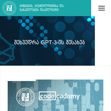
ᲨᲔᲮᲕᲔᲓᲠᲐ GPT-3-ᲘᲡ ᲨᲔᲡᲐᲮᲔᲑ