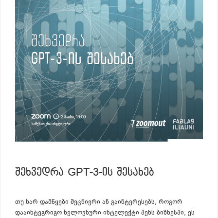
ᲨᲔᲮᲕᲔᲓᲠᲐ GPT-3-ᲘᲡ ᲨᲔᲡᲐᲮᲔᲑ
თუ ხარ დამწყები მეცნიერი ან გაინტერესებს, როგორ
დააინტეგრიგო ხელოვნური ინტელექტი შენს ბიზნესში, ეს