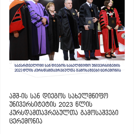
ᲐᲨᲨ-ᲘᲡ ᲡᲐᲜ ᲓᲘᲔᲒᲝᲡ ᲡᲐᲮᲔᲚᲛᲬᲘᲤᲝ
ᲣᲜᲘᲕᲔᲠᲡᲘᲢᲔᲢᲘᲡ 2023 ᲬᲚᲘᲡ
ᲙᲣᲠᲡᲓᲐᲛᲗᲐᲕᲠᲔᲑᲣᲚᲗᲐ ᲒᲐᲛᲝᲡᲐᲨᲕᲔᲑᲘ
ᲪᲔᲠᲔᲛᲝᲜᲘᲐ