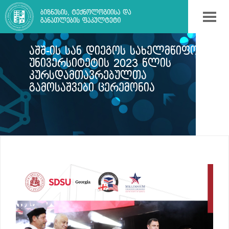
ᲐᲨᲨ-ᲘᲡ ᲡᲐᲜ ᲓᲘᲔᲒᲝᲡ ᲡᲐᲮᲔᲚᲛᲬᲘᲤᲝ
ᲣᲜᲘᲕᲔᲠᲡᲘᲢᲔᲢᲘᲡ 2023 ᲬᲚᲘᲡ
ᲙᲣᲠᲡᲓᲐᲛᲗᲐᲕᲠᲔᲑᲣᲚᲗᲐ
ᲒᲐᲛᲝᲡᲐᲨᲕᲔᲑᲘ ᲪᲔᲠᲔᲛᲝᲜᲘᲐ