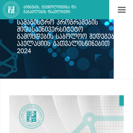
ᲑᲘᲖᲜᲔᲡᲘᲡ, ᲢᲔᲥᲜᲝᲚᲝᲒᲘᲘᲡᲐ ᲓᲐ
ᲒᲐᲜᲐᲗᲚᲔᲑᲘᲡ ᲤᲐᲙᲣᲚᲢᲔᲢᲘᲡ
ᲡᲐᲛᲐᲒᲘᲡᲢᲠᲝ ᲞᲠᲝᲒᲠᲐᲛᲔᲑᲘᲡ
ᲨᲘᲓᲐᲡᲐᲣᲜᲘᲕᲔᲠᲡᲘᲢᲔᲢᲝ
ᲒᲐᲛᲝᲪᲓᲔᲑᲘᲡ ᲡᲐᲑᲝᲚᲝᲝ ᲨᲔᲓᲔᲒᲔᲑᲘ
ᲐᲞᲔᲚᲐᲪᲘᲘᲡ ᲒᲐᲗᲕᲐᲚᲘᲡᲬᲘᲜᲔᲑᲘᲗ
2024