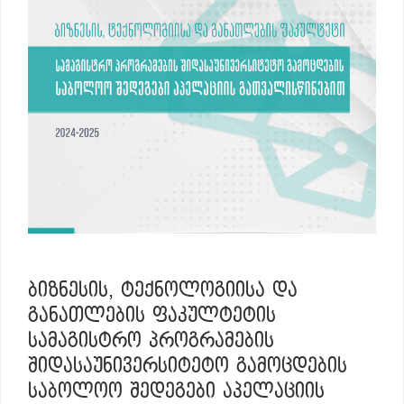
ᲑᲘᲖᲜᲔᲡᲘᲡ, ᲢᲔᲥᲜᲝᲚᲝᲒᲘᲘᲡᲐ ᲓᲐ
ᲒᲐᲜᲐᲗᲚᲔᲑᲘᲡ ᲤᲐᲙᲣᲚᲢᲔᲢᲘᲡ
ᲡᲐᲛᲐᲒᲘᲡᲢᲠᲝ ᲞᲠᲝᲒᲠᲐᲛᲔᲑᲘᲡ
ᲨᲘᲓᲐᲡᲐᲣᲜᲘᲕᲔᲠᲡᲘᲢᲔᲢᲝ ᲒᲐᲛᲝᲪᲓᲔᲑᲘᲡ
ᲡᲐᲑᲝᲚᲝᲝ ᲨᲔᲓᲔᲒᲔᲑᲘ ᲐᲞᲔᲚᲐᲪᲘᲘᲡ