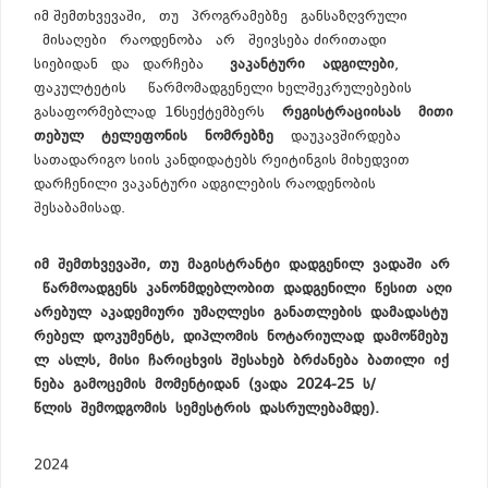
იმ შემთხვევაში, თუ პროგრამებზე განსაზღვრული
მისაღები რაოდენობა არ შეივსება ძირითადი
სიებიდან და დარჩება
ვაკანტური
ადგილები
,
ფაკულტეტის წარმომადგენელი ხელშეკრულებების
გასაფორმებლად 16სექტემბერს
რეგისტრაციისას
მითი
თებულ
ტელეფონის
ნომრებზე
დაუკავშირდება
სათადარიგო სიის კანდიდატებს რეიტინგის მიხედვით
დარჩენილი ვაკანტური ადგილების რაოდენობის
შესაბამისად.
იმ
შემთხვევაში
,
თუ
მაგისტრანტი
დადგენილ
ვადაში
არ
წარმოადგენს
კანონმდებლობით
დადგენილი
წესით
აღი
არებულ
აკადემიური
უმაღლესი
განათლების
დამადასტუ
რებელ
დოკუმენტს
,
დიპლომის
ნოტარიულად
დამოწმებუ
ლ
ასლს
,
მისი
ჩარიცხვის
შესახებ
ბრძანება
ბათილი
იქ
ნება
გამოცემის
მომენტიდან
(
ვადა
202
4
-2
5
ს
/
წლის
შემოდგომის
სემესტრის
დასრულებამდე
).
2024