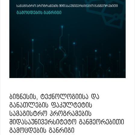
ᲑᲘᲖᲜᲔᲡᲘᲡ, ᲢᲔᲥᲜᲝᲚᲝᲒᲘᲘᲡᲐ ᲓᲐ
ᲒᲐᲜᲐᲗᲚᲔᲑᲘᲡ ᲤᲐᲙᲣᲚᲢᲔᲢᲘᲡ
ᲡᲐᲛᲐᲒᲘᲡᲢᲠᲝ ᲞᲠᲝᲒᲠᲐᲛᲔᲑᲘᲡ
ᲨᲘᲓᲐᲡᲐᲣᲜᲘᲕᲔᲠᲡᲘᲢᲔᲢᲝ ᲒᲐᲜᲛᲔᲝᲠᲔᲑᲘᲗᲘ
ᲒᲐᲛᲝᲪᲓᲔᲑᲘᲡ ᲒᲐᲜᲠᲘᲒᲘ