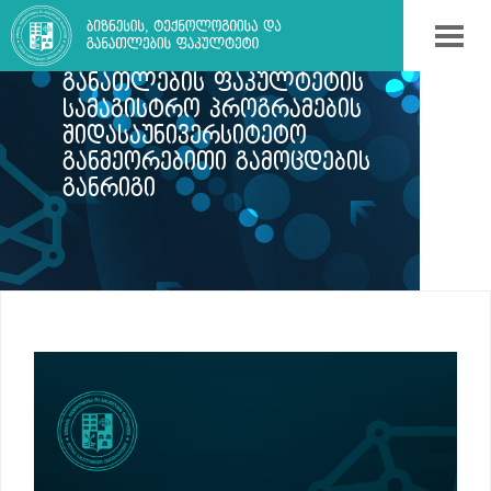
ᲑᲘᲖᲜᲔᲡᲘᲡ, ᲢᲔᲥᲜᲝᲚᲝᲒᲘᲘᲡᲐ ᲓᲐ
ᲒᲐᲜᲐᲗᲚᲔᲑᲘᲡ ᲤᲐᲙᲣᲚᲢᲔᲢᲘᲡ
ᲡᲐᲛᲐᲒᲘᲡᲢᲠᲝ ᲞᲠᲝᲒᲠᲐᲛᲔᲑᲘᲡ
ᲨᲘᲓᲐᲡᲐᲣᲜᲘᲕᲔᲠᲡᲘᲢᲔᲢᲝ
ᲒᲐᲜᲛᲔᲝᲠᲔᲑᲘᲗᲘ ᲒᲐᲛᲝᲪᲓᲔᲑᲘᲡ
ᲒᲐᲜᲠᲘᲒᲘ