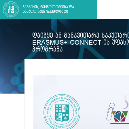
ᲓᲐᲘᲬᲧᲔ ᲐᲜ ᲒᲐᲜᲐᲕᲘᲗᲐᲠᲔ ᲡᲐᲙᲣᲗᲐᲠᲘ
ERASMUS+ CONNECT-ᲘᲡ ᲣᲤᲐᲡ
ᲞᲠᲝᲒᲠᲐᲛᲐ