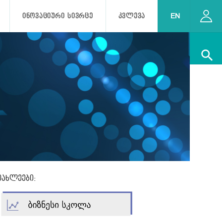
ᲘᲜᲝᲕᲐᲪᲘᲣᲠᲘ ᲡᲘᲕᲠᲪᲔ
ᲙᲕᲚᲔᲕᲐ
EN
.
იახლეები: