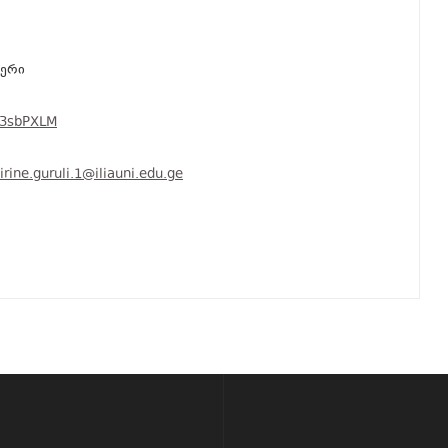
ბერი
y/3sbPXLM
irine.guruli.1@iliauni.edu.ge