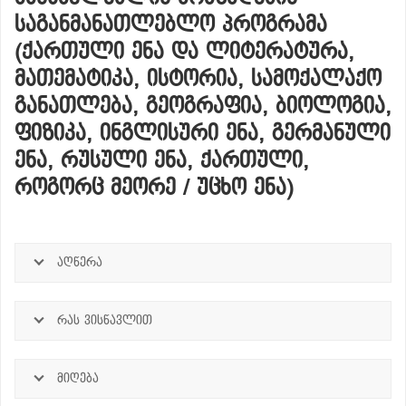
ᲡᲐᲒᲐᲜᲛᲐᲜᲐᲗᲚᲔᲑᲚᲝ ᲞᲠᲝᲒᲠᲐᲛᲐ
(ᲥᲐᲠᲗᲣᲚᲘ ᲔᲜᲐ ᲓᲐ ᲚᲘᲢᲔᲠᲐᲢᲣᲠᲐ,
ᲛᲐᲗᲔᲛᲐᲢᲘᲙᲐ, ᲘᲡᲢᲝᲠᲘᲐ, ᲡᲐᲛᲝᲥᲐᲚᲐᲥᲝ
ᲒᲐᲜᲐᲗᲚᲔᲑᲐ, ᲒᲔᲝᲒᲠᲐᲤᲘᲐ, ᲑᲘᲝᲚᲝᲒᲘᲐ,
ᲤᲘᲖᲘᲙᲐ, ᲘᲜᲒᲚᲘᲡᲣᲠᲘ ᲔᲜᲐ, ᲒᲔᲠᲛᲐᲜᲣᲚᲘ
ᲔᲜᲐ, ᲠᲣᲡᲣᲚᲘ ᲔᲜᲐ, ᲥᲐᲠᲗᲣᲚᲘ,
ᲠᲝᲒᲝᲠᲪ ᲛᲔᲝᲠᲔ / ᲣᲪᲮᲝ ᲔᲜᲐ)
აღწერა
რას ვისწავლით
მიღება