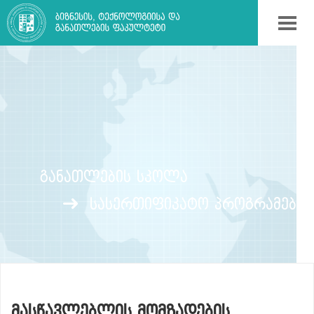
ᲒᲐᲜᲐᲗᲚᲔᲑᲘᲡ ᲡᲙᲝᲚᲐ
სასერთიფიკატო პროგრამები
ᲛᲐᲡᲬᲐᲕᲚᲔᲑᲚᲘᲡ ᲛᲝᲛᲖᲐᲓᲔᲑᲘᲡ