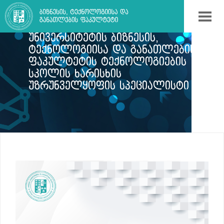
ᲘᲚᲘᲐᲡ ᲡᲐᲮᲔᲚᲛᲬᲘᲤᲝ
ᲣᲜᲘᲕᲔᲠᲡᲘᲢᲔᲢᲘᲡ ᲑᲘᲖᲜᲔᲡᲘᲡ,
ᲢᲔᲥᲜᲝᲚᲝᲒᲘᲘᲡᲐ ᲓᲐ ᲒᲐᲜᲐᲗᲚᲔᲑᲘᲡ
ᲤᲐᲙᲣᲚᲢᲔᲢᲘᲡ ᲢᲔᲥᲜᲝᲚᲝᲒᲘᲔᲑᲘᲡ
ᲡᲙᲝᲚᲘᲡ ᲮᲐᲠᲘᲡᲮᲘᲡ
ᲣᲖᲠᲣᲜᲕᲔᲚᲧᲝᲤᲘᲡ ᲡᲞᲔᲪᲘᲐᲚᲘᲡᲢᲘ