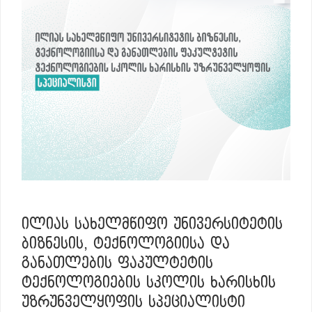
ᲘᲚᲘᲐᲡ ᲡᲐᲮᲔᲚᲛᲬᲘᲤᲝ ᲣᲜᲘᲕᲔᲠᲡᲘᲢᲔᲢᲘᲡ
ᲑᲘᲖᲜᲔᲡᲘᲡ, ᲢᲔᲥᲜᲝᲚᲝᲒᲘᲘᲡᲐ ᲓᲐ
ᲒᲐᲜᲐᲗᲚᲔᲑᲘᲡ ᲤᲐᲙᲣᲚᲢᲔᲢᲘᲡ
ᲢᲔᲥᲜᲝᲚᲝᲒᲘᲔᲑᲘᲡ ᲡᲙᲝᲚᲘᲡ ᲮᲐᲠᲘᲡᲮᲘᲡ
ᲣᲖᲠᲣᲜᲕᲔᲚᲧᲝᲤᲘᲡ ᲡᲞᲔᲪᲘᲐᲚᲘᲡᲢᲘ