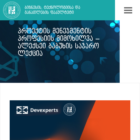
ᲞᲠᲝᲔᲥᲢᲘᲡ ᲛᲔᲜᲔᲯᲛᲔᲜᲢᲘᲡ
ᲞᲠᲝᲤᲔᲡᲘᲘᲡ ᲛᲘᲛᲝᲮᲘᲚᲕᲐ –
ᲐᲚᲔᲥᲡᲔᲘ ᲑᲐᲑᲣᲮᲘᲡ ᲡᲐᲯᲐᲠᲝ
ᲚᲔᲥᲪᲘᲐ