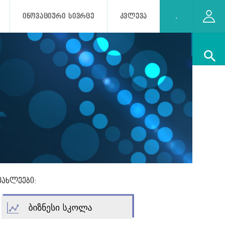
ᲘᲜᲝᲕᲐᲪᲘᲣᲠᲘ ᲡᲘᲕᲠᲪᲔ
ᲙᲕᲚᲔᲕᲐ
.
იახლეები: