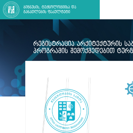
ᲠᲔᲒᲘᲡᲢᲠᲐᲪᲘᲐ ᲐᲠᲥᲘᲢᲔᲥᲢᲣᲠᲘᲡ Ს
ᲞᲠᲝᲒᲠᲐᲛᲘᲡ ᲨᲔᲛᲝᲥᲛᲔᲓᲔᲑᲘᲗ ᲢᲣᲠᲖ