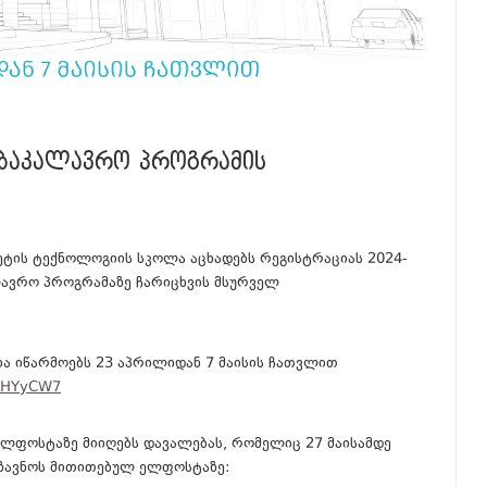
ᲐᲑᲐᲙᲐᲚᲐᲕᲠᲝ ᲞᲠᲝᲒᲠᲐᲛᲘᲡ
ეტის ტექნოლოგიის სკოლა აცხადებს რეგისტრაციას 2024-
ლავრო პროგრამაზე ჩარიცხვის მსურველ
ა იწარმოებს 23 აპრილიდან 7 მაისის ჩათვლით
H3HYyCW7
ელფოსტაზე მიიღებს დავალებას, რომელიც 27 მაისამდე
ზავნოს მითითებულ ელფოსტაზე: