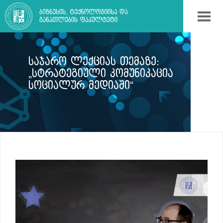
ᲡᲐᲯᲐᲠᲝ ᲚᲔᲥᲪᲘᲐᲡ ᲗᲔᲛᲐᲖᲔ:
„ᲡᲢᲠᲐᲢᲔᲒᲘᲣᲚᲘ ᲙᲝᲛᲣᲜᲘᲙᲐᲪᲘᲐ
ᲡᲝᲪᲘᲐᲚᲣᲠ ᲛᲔᲓᲘᲐᲨᲘ“