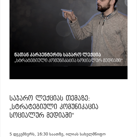
ᲡᲐᲯᲐᲠᲝ ᲚᲔᲥᲪᲘᲐᲡ ᲗᲔᲛᲐᲖᲔ:
„ᲡᲢᲠᲐᲢᲔᲒᲘᲣᲚᲘ ᲙᲝᲛᲣᲜᲘᲙᲐᲪᲘᲐ
ᲡᲝᲪᲘᲐᲚᲣᲠ ᲛᲔᲓᲘᲐᲨᲘ“
5 დეკემბერს, 16:30 საათზე, ილიას სახელმწიფო