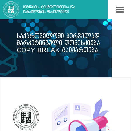
ᲡᲐᲥᲐᲠᲗᲕᲔᲚᲝᲨᲘ ᲞᲘᲠᲕᲔᲚᲐᲓ
ᲛᲐᲠᲙᲔᲢᲘᲜᲒᲣᲚᲘ ᲦᲝᲜᲘᲡᲫᲘᲔᲑᲐ
COPY BREAK ᲒᲐᲘᲛᲐᲠᲗᲔᲑᲐ