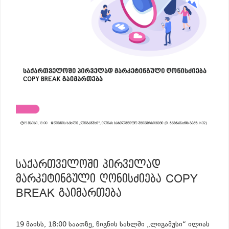
ᲡᲐᲥᲐᲠᲗᲕᲔᲚᲝᲨᲘ ᲞᲘᲠᲕᲔᲚᲐᲓ
ᲛᲐᲠᲙᲔᲢᲘᲜᲒᲣᲚᲘ ᲦᲝᲜᲘᲡᲫᲘᲔᲑᲐ COPY
BREAK ᲒᲐᲘᲛᲐᲠᲗᲔᲑᲐ
19 მაისს, 18:00 საათზე, წიგნის სახლში „ლიგამუსი“ ილიას