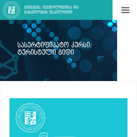
ᲡᲐᲡᲔᲠᲢᲘᲤᲘᲙᲐᲢᲝ ᲙᲣᲠᲡᲘ:
ᲢᲣᲠᲘᲡᲢᲣᲚᲘ ᲒᲘᲓᲘ