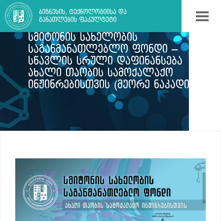
ᲡᲛᲘᲢᲝᲜᲘᲡ ᲡᲐᲮᲔᲚᲝᲑᲘᲡ
ᲡᲐᲒᲐᲜᲛᲐᲜᲐᲗᲚᲔᲑᲚᲝ ᲤᲝᲜᲓᲘ –
ᲡᲬᲐᲕᲚᲘᲡ ᲡᲠᲣᲚᲘ ᲓᲐᲤᲘᲜᲐᲜᲡᲔᲑᲐ
ᲐᲮᲐᲚᲘ ᲗᲐᲝᲑᲘᲡ ᲡᲐᲛᲝᲥᲐᲚᲐᲥᲝ
ᲘᲜᲟᲘᲜᲠᲔᲑᲘᲡᲗᲕᲘᲡ (ᲛᲔᲝᲠᲔ ᲜᲐᲙᲐᲓᲘ)