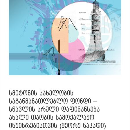
ᲡᲛᲘᲢᲝᲜᲘᲡ ᲡᲐᲮᲔᲚᲝᲑᲘᲡ
ᲡᲐᲒᲐᲜᲛᲐᲜᲐᲗᲚᲔᲑᲚᲝ ᲤᲝᲜᲓᲘ –
ᲡᲬᲐᲕᲚᲘᲡ ᲡᲠᲣᲚᲘ ᲓᲐᲤᲘᲜᲐᲜᲡᲔᲑᲐ
ᲐᲮᲐᲚᲘ ᲗᲐᲝᲑᲘᲡ ᲡᲐᲛᲝᲥᲐᲚᲐᲥᲝ
ᲘᲜᲟᲘᲜᲠᲔᲑᲘᲡᲗᲕᲘᲡ (ᲛᲔᲝᲠᲔ ᲜᲐᲙᲐᲓᲘ)