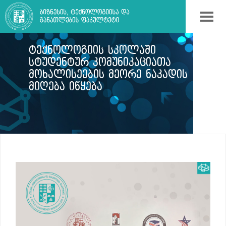
ᲢᲔᲥᲜᲝᲚᲝᲒᲘᲘᲡ ᲡᲙᲝᲚᲐᲨᲘ
ᲡᲢᲣᲓᲔᲜᲢᲣᲠ ᲙᲝᲛᲣᲜᲘᲙᲐᲪᲘᲐᲗᲐ
ᲛᲝᲮᲐᲚᲘᲡᲔᲔᲑᲘᲡ ᲛᲔᲝᲠᲔ ᲜᲐᲙᲐᲓᲘᲡ
ᲛᲘᲦᲔᲑᲐ ᲘᲬᲧᲔᲑᲐ