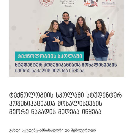
ᲢᲔᲥᲜᲝᲚᲝᲒᲘᲘᲡ ᲡᲙᲝᲚᲐᲨᲘ ᲡᲢᲣᲓᲔᲜᲢᲣᲠ
ᲙᲝᲛᲣᲜᲘᲙᲐᲪᲘᲐᲗᲐ ᲛᲝᲮᲐᲚᲘᲡᲔᲔᲑᲘᲡ
ᲛᲔᲝᲠᲔ ᲜᲐᲙᲐᲓᲘᲡ ᲛᲘᲦᲔᲑᲐ ᲘᲬᲧᲔᲑᲐ
გახდი სტუდენტ-ამბასადორი და შემოუერთდი