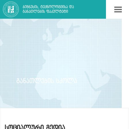
ᲒᲐᲜᲐᲗᲚᲔᲑᲘᲡ ᲡᲙᲝᲚᲐ
ᲡᲝᲪᲘᲐᲚᲣᲠᲘ ᲛᲔᲓᲘᲐ