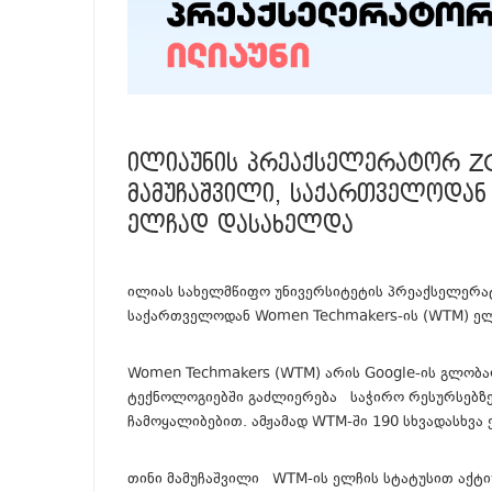
ᲘᲚᲘᲐᲣᲜᲘᲡ ᲞᲠᲔᲐᲥᲡᲔᲚᲔᲠᲐᲢᲝᲠ ZO
ᲛᲐᲛᲣᲩᲐᲨᲕᲘᲚᲘ, ᲡᲐᲥᲐᲠᲗᲕᲔᲚᲝᲓ
ᲔᲚᲩᲐᲓ ᲓᲐᲡᲐᲮᲔᲚᲓᲐ
ილიას სახელმწიფო უნივერსიტეტის პრეაქსელერატ
საქართველოდან Women Techmakers-ის (WTM) ელ
Women Techmakers (WTM) არის Google-ის გლობა
ტექნოლოგიებში გაძლიერება საჭირო რესურსებზე
ჩამოყალიბებით. ამჟამად WTM-ში 190 სხვადასხვა 
თინი მამუჩაშვილი WTM-ის ელჩის სტატუსით აქტი