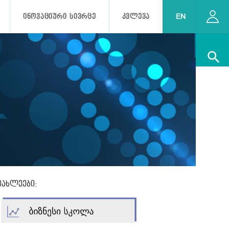
ᲘᲜᲝᲕᲐᲪᲘᲣᲠᲘ ᲡᲘᲕᲠᲪᲔ
ᲙᲕᲚᲔᲕᲐ
EN
.
იახლეები: