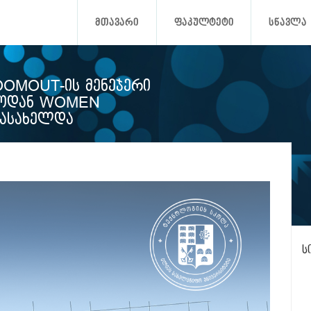
ᲛᲗᲐᲕᲐᲠᲘ
ᲤᲐᲙᲣᲚᲢᲔᲢᲘ
ᲡᲬᲐᲕᲚᲐ
OMOUT-ᲘᲡ ᲛᲔᲜᲔᲯᲔᲠᲘ
ᲔᲚᲝᲓᲐᲜ WOMEN
ᲐᲡᲐᲮᲔᲚᲓᲐ
ს