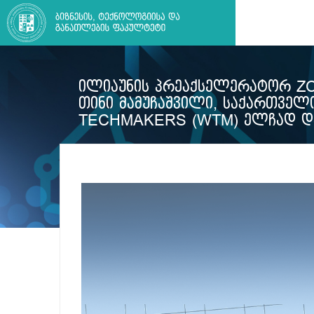
ᲘᲚᲘᲐᲣᲜᲘᲡ ᲞᲠᲔᲐᲥᲡᲔᲚᲔᲠᲐᲢᲝᲠ ZO
ᲗᲘᲜᲘ ᲛᲐᲛᲣᲩᲐᲨᲕᲘᲚᲘ, ᲡᲐᲥᲐᲠᲗᲕ
TECHMAKERS (WTM) ᲔᲚᲩᲐᲓ Დ