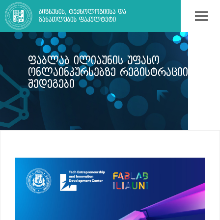
ᲤᲐᲑᲚᲐᲑ ᲘᲚᲘᲐᲣᲜᲘᲡ ᲣᲤᲐᲡᲝ
ᲝᲜᲚᲐᲘᲜᲙᲣᲠᲡᲔᲑᲖᲔ ᲠᲔᲒᲘᲡᲢᲠᲐᲪᲘᲘᲡ
ᲨᲔᲓᲔᲒᲔᲑᲘ