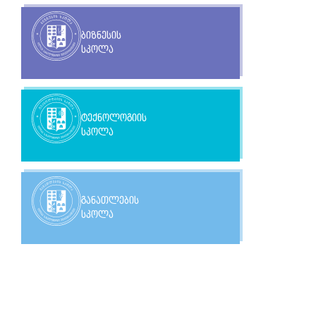
ბიზნესის
სკოლა
ტექნოლოგიის
სკოლა
განათლების
სკოლა