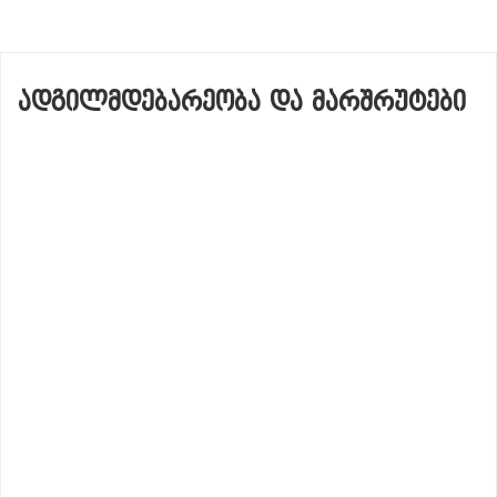
ᲐᲓᲒᲘᲚᲛᲓᲔᲑᲐᲠᲔᲝᲑᲐ ᲓᲐ ᲛᲐᲠᲨᲠᲣᲢᲔᲑᲘ