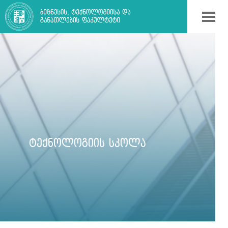
ᲢᲔᲥᲜᲝᲚᲝᲒᲘᲘᲡ ᲡᲙᲝᲚᲐ