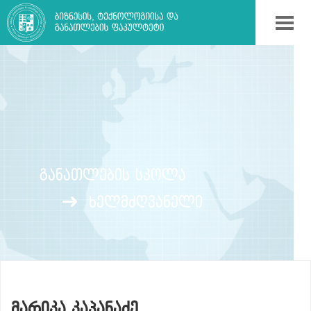
ᲒᲐᲜᲐᲗᲚᲔᲑᲘᲡ ᲡᲙᲝᲚᲐ
ხელმძღვანელი
ᲛᲐᲠᲘᲙᲐ ᲙᲐᲞᲐᲜᲐᲫᲔ